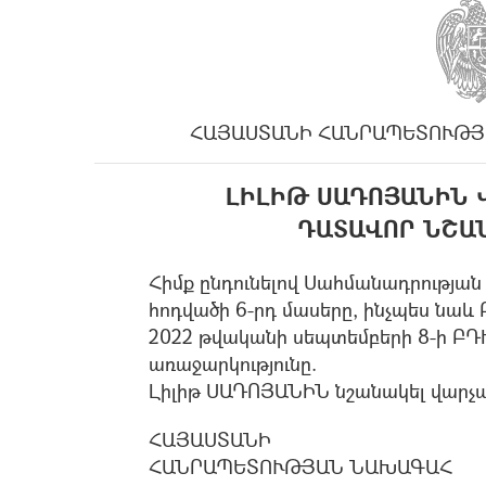
ՀԱՅԱՍՏԱՆԻ ՀԱՆՐԱՊԵՏՈՒԹՅ
ԼԻԼԻԹ ՍԱԴՈՅԱՆԻՆ 
ԴԱՏԱՎՈՐ ՆՇԱ
Հիմք ընդունելով Սահմանադրության 1
հոդվածի 6-րդ մասերը, ինչպես նա
2022 թվականի սեպտեմբերի 8-ի ԲԴ
առաջարկությունը.
Լիլիթ ՍԱԴՈՅԱՆԻՆ նշանակել վար
ՀԱՅԱՍՏԱՆԻ
ՀԱՆՐԱՊԵՏՈՒԹՅԱՆ ՆԱԽԱԳԱՀ