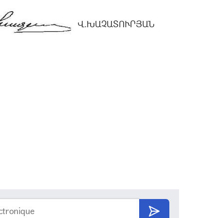
Վ.ԽԱՉԱՏՈՒՐՅԱՆ