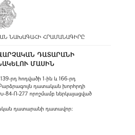
ԱՆ ՆԱԽԱԳԱՀԻ ՀՐԱՄԱՆԱԳԻՐԸ
ՎԱՐՉԱԿԱՆ ԴԱՏԱՐԱՆԻ
ՆԱԿԵԼՈՒ ՄԱՍԻՆ
39-րդ հոդվածի 1-ին և 166-րդ
և Բարձրագույն դատական խորհրդի
Խ-84-Ո-277 որոշմամբ ներկայացված
չական դատարանի դատավոր: