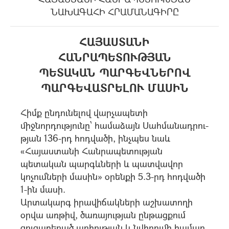
ՆԱԽԱԳԱՀԻ ՀՐԱՄԱՆԱԳԻՐԸ
ՀԱՅԱՍՏԱՆԻ
ՀԱՆՐԱՊԵՏՈՒԹՅԱՆ
ՊԵՏԱԿԱՆ ՊԱՐԳԵՎՆԵՐՈՎ
ՊԱՐԳԵՎԱՏՐԵԼՈՒ ՄԱՍԻՆ
Հիմք ընդունելով վարչապետի
միջնորդությունը՝ համաձայն Սահմանադրու-
թյան 136-րդ հոդվածի, ինչպես նաև
«Հայաստանի Հանրապետության
պետական պարգևների և պատվավոր
կոչումների մասին» օրենքի 5.3-րդ հոդվածի
1-ին մասի.
Արտակարգ իրավիճակների աշխատողի
օրվա առթիվ, ծառայության ընթացքում
ցուցաբերած արիության և նվիրումի համար