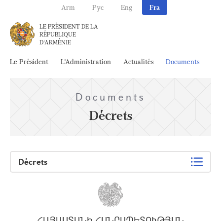
Arm
Рус
Eng
Fra
LE PRÉSIDENT DE LA
RÉPUBLIQUE
D'ARMÉNIE
Le Président
L'Administration
Actualités
Documents
Ar
Documents
Décrets
Décrets
ՀԱՅԱՍՏԱՆԻ ՀԱՆՐԱՊԵՏՈՒԹՅԱՆ