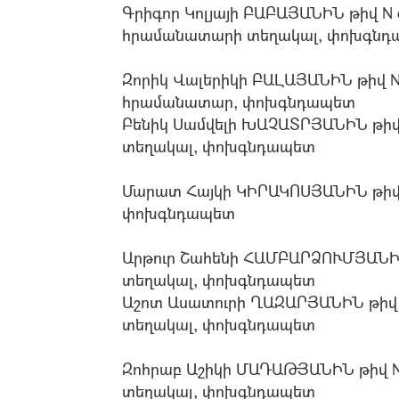
Գրիգոր Կոլյայի ԲԱԲԱՅԱՆԻՆ թիվ N
հրամանատարի տեղակալ, փոխգնդ
Զորիկ Վալերիկի ԲԱԼԱՅԱՆԻՆ թիվ N
հրամանատար, փոխգնդապետ
Բենիկ Սամվելի ԽԱՉԱՏՐՅԱՆԻՆ թի
տեղակալ, փոխգնդապետ
Մարատ Հայկի ԿԻՐԱԿՈՍՅԱՆԻՆ թիվ
փոխգնդապետ
Արթուր Շահենի ՀԱՄԲԱՐՁՈՒՄՅԱՆԻ
տեղակալ, փոխգնդապետ
Աշոտ Ասատուրի ՂԱԶԱՐՅԱՆԻՆ թիվ
տեղակալ, փոխգնդապետ
Զոհրաբ Աշիկի ՄԱԴԱԹՅԱՆԻՆ թիվ
տեղակալ, փոխգնդապետ