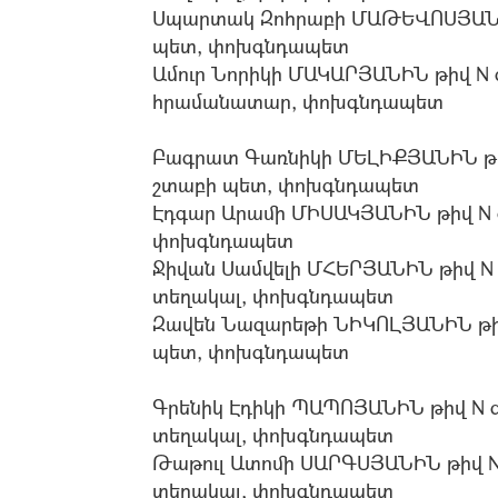
Սպարտակ Զոհրաբի ՄԱԹԵՎՈՍՅԱՆԻՆ
պետ, փոխգնդապետ
Ամուր Նորիկի ՄԱԿԱՐՅԱՆԻՆ թիվ N
հրամանատար, փոխգնդապետ
Բագրատ Գառնիկի ՄԵԼԻՔՅԱՆԻՆ թի
շտաբի պետ, փոխգնդապետ
Էդգար Արամի ՄԻՍԱԿՅԱՆԻՆ թիվ N 
փոխգնդապետ
Ջիվան Սամվելի ՄՀԵՐՅԱՆԻՆ թիվ 
տեղակալ, փոխգնդապետ
Զավեն Նազարեթի ՆԻԿՈԼՅԱՆԻՆ թի
պետ, փոխգնդապետ
Գրենիկ Էդիկի ՊԱՊՈՅԱՆԻՆ թիվ N
տեղակալ, փոխգնդապետ
Թաթուլ Ատոմի ՍԱՐԳՍՅԱՆԻՆ թիվ 
տեղակալ, փոխգնդապետ