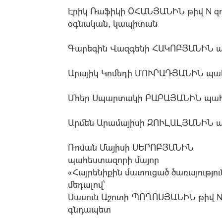
Էրիկ Ռաֆիկի ՕՀԱՆՅԱՆԻՆ թիվ N զ
օգնական, կապիտան
Գարեգին Վազգենի ՀԱԿՈԲՅԱՆԻՆ 
Արայիկ Կոմեդի ՄՈՒՐԱԴՅԱՆԻՆ պ
Մհեր Սպարտակի ԲԱԲԱՅԱՆԻՆ պահ
Արմեն Արամայիսի ԶՈՒԼԱԼՅԱՆԻՆ 
Ռոման Մայիսի ՍԵՐՈԲՅԱՆԻՆ
պահեստազորի մայոր
«Հայրենիքին մատուցած ծառայությո
մեդալով՝
Սասուն Աշոտի ՊՈՂՈՍՅԱՆԻՆ թիվ 
գնդապետ