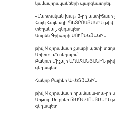
կամավորականների պարգևատրել.
«Մարտական խաչ» 2-րդ աստիճանի 
Հայկ Հայկազի ՊԵՏՐՈՍՅԱՆԻՆ թիվ
տեղակալ, գնդապետ
Սուրեն Գրիգորի ՍՈՒՐԵՆՅԱՆԻՆ
թիվ N զորամասի շտաբի պետի տեղ
Արիության մեդալով՝
Բակուր Միշայի ԱՂԱՋԱՆՅԱՆԻՆ թիվ
գնդապետ
Հակոբ Բալիկի ԱՎԵՏՅԱՆԻՆ
թիվ N զորամասի հրամանա-տա-րի 
Արթուր Սուրիկի ԹԱԴԵՎՈՍՅԱՆԻՆ թ
գնդապետ