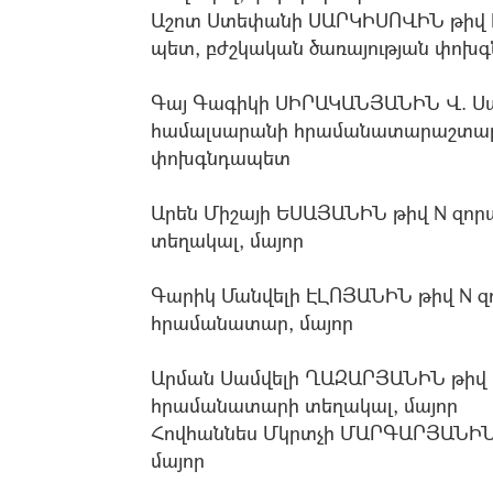
Աշոտ Ստեփանի ՍԱՐԿԻՍՈՎԻՆ թիվ N
պետ, բժշկական ծառայության փոխ
Գայ Գագիկի ՍԻՐԱԿԱՆՅԱՆԻՆ Վ. Ս
համալսարանի հրամանատարաշտաբայ
փոխգնդապետ
Արեն Միշայի ԵՍԱՅԱՆԻՆ թիվ N զո
տեղակալ, մայոր
Գարիկ Մանվելի ԷԼՈՅԱՆԻՆ թիվ N 
հրամանատար, մայոր
Արման Սամվելի ՂԱԶԱՐՅԱՆԻՆ թիվ 
հրամանատարի տեղակալ, մայոր
Հովհաննես Մկրտչի ՄԱՐԳԱՐՅԱՆԻՆ
մայոր