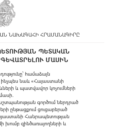
ԱՆ ՆԱԽԱԳԱՀԻ ՀՐԱՄԱՆԱԳԻՐԸ
ՊԵՏՈՒԹՅԱՆ ՊԵՏԱԿԱՆ
ԳԵՎԱՏՐԵԼՈՒ ՄԱՍԻՆ
դությունը՝ համաձայն
, ինչպես նաև «Հայաստանի
երի և պատվավոր կոչումների
 մասի.
աշտպանության գործում ներդրած
երի ընթացքում ցուցաբերած
Հայաստանի Հանրապետության
 խումբ զինծառայողների և