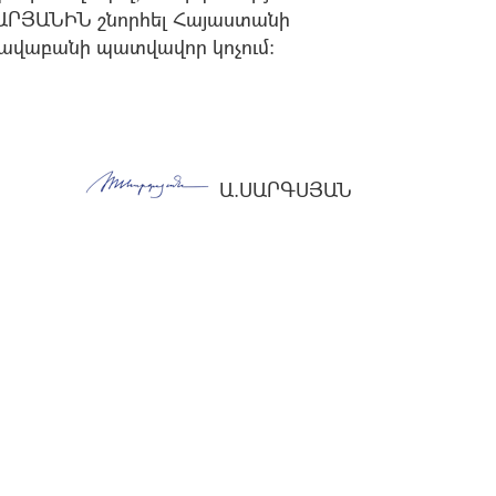
ԱՐՅԱՆԻՆ շնորհել Հայաստանի
ավաբանի պատվավոր կոչում:
Ա.ՍԱՐԳՍՅԱՆ