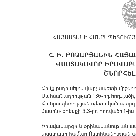
ՀԱՅԱՍՏԱՆԻ ՀԱՆՐԱՊԵՏՈՒԹՅ
Հ. Ի. ՔՈՉԱՐՅԱՆԻՆ ՀԱՅ
ՎԱՍՏԱԿԱՎՈՐ ԻՐԱՎԱԲ
ՇՆՈՐՀԵԼ
Հիմք ընդունելով վարչապետի միջնոր
Սահմանադրության 136-րդ հոդվածի
Հանրապետության պետական պարգևն
մասին» օրենքի 5.3-րդ հոդվածի 1-ին
Իրավակարգի և օրինականության ամ
վաստակի համար Ոստիկանության պ