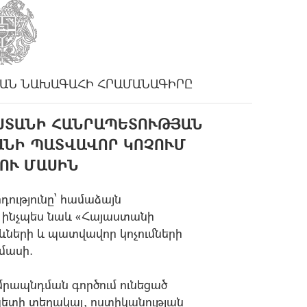
ԱՆ ՆԱԽԱԳԱՀԻ ՀՐԱՄԱՆԱԳԻՐԸ
ԱՍՏԱՆԻ ՀԱՆՐԱՊԵՏՈՒԹՅԱՆ
ԱՆԻ ՊԱՏՎԱՎՈՐ ԿՈՉՈՒՄ
ՈՒ ՄԱՍԻՆ
դությունը՝ համաձայն
, ինչպես նաև «Հայաստանի
երի և պատվավոր կոչումների
 մասի.
րապնդման գործում ունեցած
ետի տեղակալ, ոստիկանության