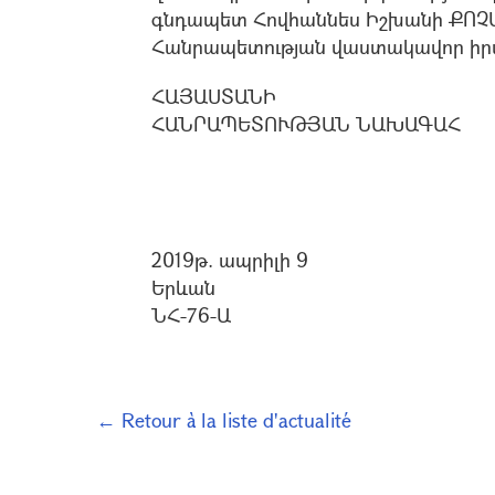
գնդապետ Հովհաննես Իշխանի ՔՈՉ
Հանրապետության վաստակավոր իր
ՀԱՅԱՍՏԱՆԻ
ՀԱՆՐԱՊԵՏՈՒԹՅԱՆ ՆԱԽԱԳԱՀ
2019թ. ապրիլի 9
Երևան
ՆՀ-76-Ա
← Retour à la liste d'actualité