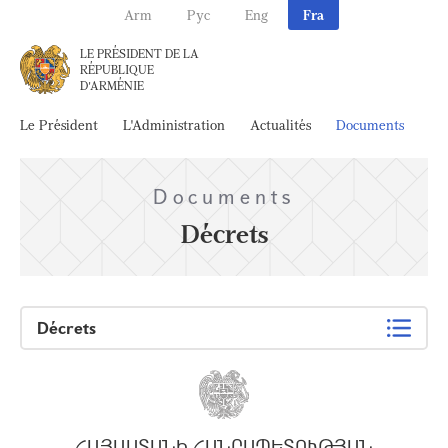
Arm
Рус
Eng
Fra
LE PRÉSIDENT DE LA
RÉPUBLIQUE
D'ARMÉNIE
Le Président
L'Administration
Actualités
Documents
Ar
Documents
Décrets
Décrets
ՀԱՅԱՍՏԱՆԻ ՀԱՆՐԱՊԵՏՈՒԹՅԱՆ