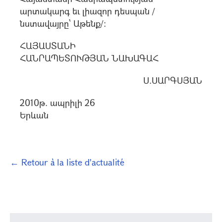
արտակարգ եւ լիազոր դեսպան /
նստավայրը` Աթենք/:
ՀԱՅԱՍՏԱՆԻ
ՀԱՆՐԱՊԵՏՈՒԹՅԱՆ ՆԱԽԱԳԱՀ
Ս.ՍԱՐԳՍՅԱՆ
2010թ. ապրիլի 26
Երևան
← Retour à la liste d'actualité