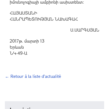
իմունոլոգիայի ամբիոնի ասիստենտ:
ՀԱՅԱՍՏԱՆԻ
ՀԱՆՐԱՊԵՏՈՒԹՅԱՆ ՆԱԽԱԳԱՀ
Ս.ՍԱՐԳՍՅԱՆ
2017թ. մարտի 13
Երևան
ՆԿ-49-Ա
← Retour à la liste d'actualité