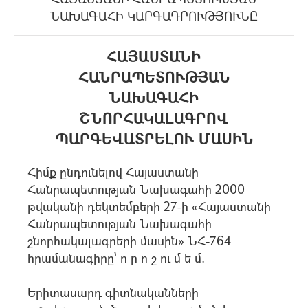
ՆԱԽԱԳԱՀԻ ԿԱՐԳԱԴՐՈՒԹՅՈՒՆԸ
ՀԱՅԱՍՏԱՆԻ
ՀԱՆՐԱՊԵՏՈՒԹՅԱՆ
ՆԱԽԱԳԱՀԻ
ՇՆՈՐՀԱԿԱԼԱԳՐՈՎ
ՊԱՐԳԵՎԱՏՐԵԼՈՒ ՄԱՍԻՆ
Հիմք ընդունելով Հայաստանի
Հանրապետության Նախագահի 2000
թվականի դեկտեմբերի 27-ի «Հայաստանի
Հանրապետության Նախագահի
շնորհակալագրերի մասին» ՆՀ-764
հրամանագիրը` ո ր ո շ ու մ ե մ.
Երիտասարդ գիտնականների