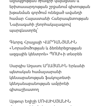
աջակցության ծրագրի կայացման և
երիտասարդության շրջանում գիտության
խթանման գործում ունեցած ավանդի
համար Հայաստանի Հանրապետության
Նախագահի շնորհակալագրով
պարգևատրել՝
Գևորգ Հրաչյայի ՎԱՐԴԱՆՅԱՆԻՆ
«Նորամուծության և ձեռներեցության
ազգային կենտրոն» ՊՈԱԿ-ի տնօրեն
Սարգիս Աղասու ԱՂԱՅԱՆԻՆ Երևանի
պետական համալսարանի
կենսաբանության ֆակուլտետի
կենդանաբանության ամբիոնի
գիտաշխատող
Արթուր Եղիշի ՄՈՎՍԻՍՅԱՆԻՆ