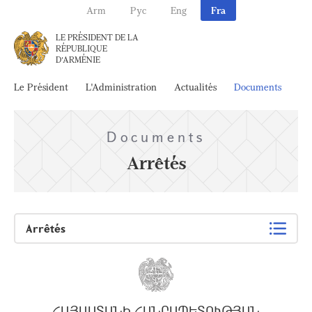
Arm
Рус
Eng
Fra
LE PRÉSIDENT DE LA
RÉPUBLIQUE
D'ARMÉNIE
Le Président
L'Administration
Actualités
Documents
Ar
Documents
Arrêtés
Arrêtés
ՀԱՅԱՍՏԱՆԻ ՀԱՆՐԱՊԵՏՈՒԹՅԱՆ